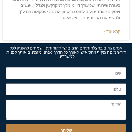
בעזרת שירותיו של עורך דין מומלץ למקרקעין ולנדל"ן, אנשים
ועסקים כאחד יכולים לנווט בביטחון את נבכי עסקאות הנדל"ן
ולהשיג את מטרותיהם בראש שקט.
קרא עוד »
אנחנו גאים בהצלחותיהם הרבים של לקוחותינו ושמחים להעניק לכל
דורש מענה מקיף ויחס אישי לאורך כל הדרך. אנחנו מזמינים אותך לפנות
למשרדינו ​
שליחה